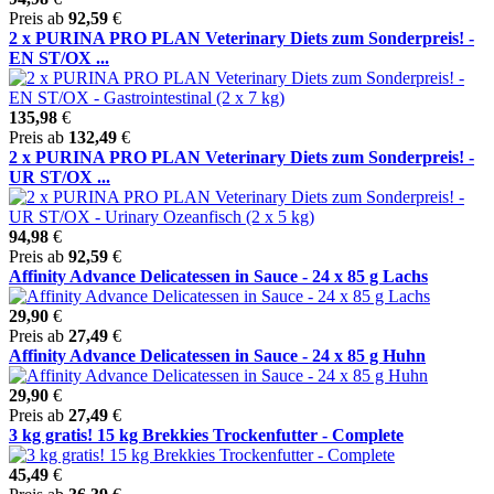
Preis ab
92,59
€
2 x PURINA PRO PLAN Veterinary Diets zum Sonderpreis! -
EN ST/OX ...
135,98
€
Preis ab
132,49
€
2 x PURINA PRO PLAN Veterinary Diets zum Sonderpreis! -
UR ST/OX ...
94,98
€
Preis ab
92,59
€
Affinity Advance Delicatessen in Sauce - 24 x 85 g Lachs
29,90
€
Preis ab
27,49
€
Affinity Advance Delicatessen in Sauce - 24 x 85 g Huhn
29,90
€
Preis ab
27,49
€
3 kg gratis! 15 kg Brekkies Trockenfutter - Complete
45,49
€