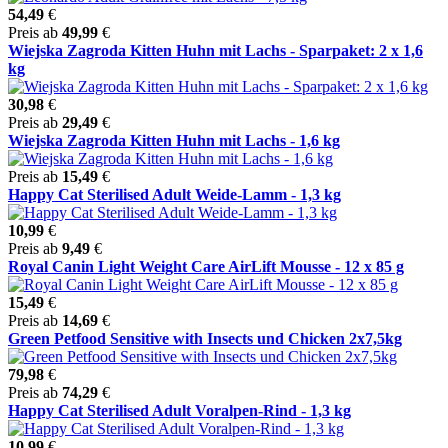
54,49
€
Preis ab
49,99
€
Wiejska Zagroda Kitten Huhn mit Lachs - Sparpaket: 2 x 1,6
kg
30,98
€
Preis ab
29,49
€
Wiejska Zagroda Kitten Huhn mit Lachs - 1,6 kg
Preis ab
15,49
€
Happy Cat Sterilised Adult Weide-Lamm - 1,3 kg
10,99
€
Preis ab
9,49
€
Royal Canin Light Weight Care AirLift Mousse - 12 x 85 g
15,49
€
Preis ab
14,69
€
Green Petfood Sensitive with Insects und Chicken 2x7,5kg
79,98
€
Preis ab
74,29
€
Happy Cat Sterilised Adult Voralpen-Rind - 1,3 kg
10,99
€