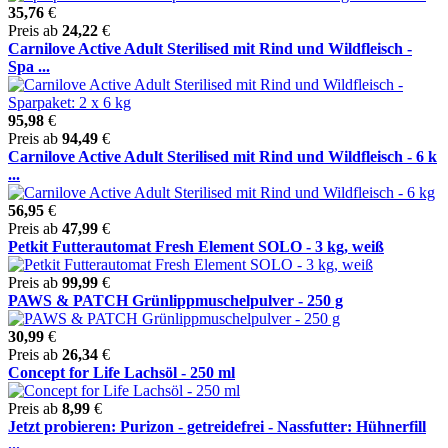
35,76
€
Preis ab
24,22
€
Carnilove Active Adult Sterilised mit Rind und Wildfleisch -
Spa ...
95,98
€
Preis ab
94,49
€
Carnilove Active Adult Sterilised mit Rind und Wildfleisch - 6 k
...
56,95
€
Preis ab
47,99
€
Petkit Futterautomat Fresh Element SOLO - 3 kg, weiß
Preis ab
99,99
€
PAWS & PATCH Grünlippmuschelpulver - 250 g
30,99
€
Preis ab
26,34
€
Concept for Life Lachsöl - 250 ml
Preis ab
8,99
€
Jetzt probieren: Purizon - getreidefrei - Nassfutter: Hühnerfill
...