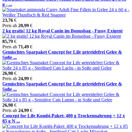
g - ...
23,76
€
Preis ab
20,99
€
2 kg gratis! 12 kg Royal Canin im Bonusbag - Fussy Exigent
85,79
€
Preis ab
71,49
€
Gemischtes Sparpaket Concept for Life getreidefrei Gelee &
Soße ...
26,98
€
Preis ab
24,99
€
Gemischtes Sparpaket Concept for Life getreidefrei Gelee &
Soße ...
26,98
€
Preis ab
24,99
€
Concept for Life Kombi-Paket: 400 g Trockennahrung + 12 x
85 g N ...