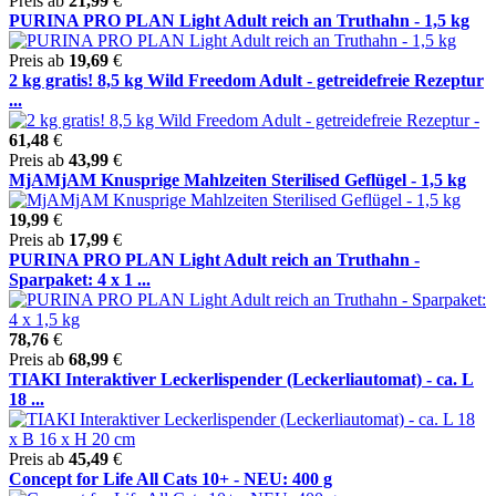
Preis ab
21,99
€
PURINA PRO PLAN Light Adult reich an Truthahn - 1,5 kg
Preis ab
19,69
€
2 kg gratis! 8,5 kg Wild Freedom Adult - getreidefreie Rezeptur
...
61,48
€
Preis ab
43,99
€
MjAMjAM Knusprige Mahlzeiten Sterilised Geflügel - 1,5 kg
19,99
€
Preis ab
17,99
€
PURINA PRO PLAN Light Adult reich an Truthahn -
Sparpaket: 4 x 1 ...
78,76
€
Preis ab
68,99
€
TIAKI Interaktiver Leckerlispender (Leckerliautomat) - ca. L
18 ...
Preis ab
45,49
€
Concept for Life All Cats 10+ - NEU: 400 g