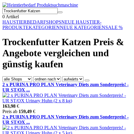
0
Artikel
HAUSTIERBEDARF
SHOPS
NEUE HAUSTIER-
PRODUKTE
KATEGORIEN
NEUE KATEGORIEN
SALE %
Trockenfutter Katzen Preis &
Angebote vergleichen und
günstig kaufen
2 x PURINA PRO PLAN Veterinary Diets zum Sonderpreis! -
UR ST/OX ...
163,98
€
Preis ab
159,49
€
2 x PURINA PRO PLAN Veterinary Diets zum Sonderpreis! -
UR ST/OX ...