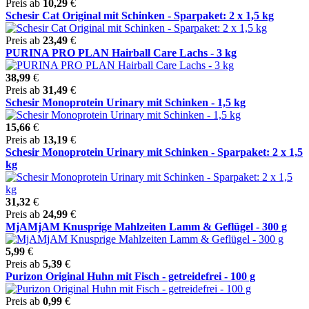
Preis ab
10,29
€
Schesir Cat Original mit Schinken - Sparpaket: 2 x 1,5 kg
Preis ab
23,49
€
PURINA PRO PLAN Hairball Care Lachs - 3 kg
38,99
€
Preis ab
31,49
€
Schesir Monoprotein Urinary mit Schinken - 1,5 kg
15,66
€
Preis ab
13,19
€
Schesir Monoprotein Urinary mit Schinken - Sparpaket: 2 x 1,5
kg
31,32
€
Preis ab
24,99
€
MjAMjAM Knusprige Mahlzeiten Lamm & Geflügel - 300 g
5,99
€
Preis ab
5,39
€
Purizon Original Huhn mit Fisch - getreidefrei - 100 g
Preis ab
0,99
€