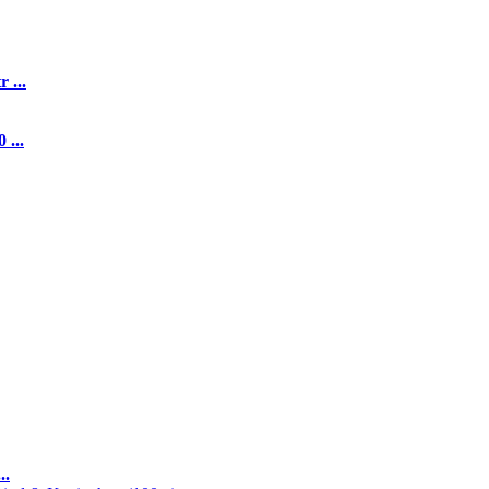
 ...
 ...
..