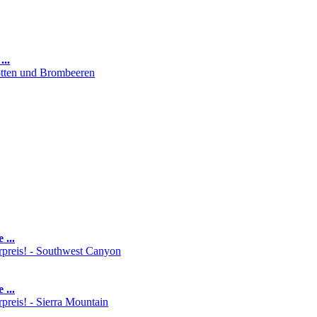
...
 ...
 ...