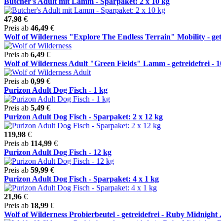
Butcher's Adult mit Lamm - Sparpaket: 2 x 10 kg
47,98
€
Preis ab
46,49
€
Wolf of Wilderness "Explore The Endless Terrain" Mobility - getr
Preis ab
6,49
€
Wolf of Wilderness Adult "Green Fields" Lamm - getreidefrei - 10
Preis ab
0,99
€
Purizon Adult Dog Fisch - 1 kg
Preis ab
5,49
€
Purizon Adult Dog Fisch - Sparpaket: 2 x 12 kg
119,98
€
Preis ab
114,99
€
Purizon Adult Dog Fisch - 12 kg
Preis ab
59,99
€
Purizon Adult Dog Fisch - Sparpaket: 4 x 1 kg
21,96
€
Preis ab
18,99
€
Wolf of Wilderness Probierbeutel - getreidefrei - Ruby Midnight .