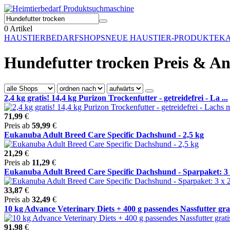
0
Artikel
HAUSTIERBEDARF
SHOPS
NEUE HAUSTIER-PRODUKTE
KA
Hundefutter trocken Preis & An
2,4 kg gratis! 14,4 kg Purizon Trockenfutter - getreidefrei - La ...
71,99
€
Preis ab
59,99
€
Eukanuba Adult Breed Care Specific Dachshund - 2,5 kg
21,29
€
Preis ab
11,29
€
Eukanuba Adult Breed Care Specific Dachshund - Sparpaket: 3 x 
33,87
€
Preis ab
32,49
€
10 kg Advance Veterinary Diets + 400 g passendes Nassfutter grat
91,98
€