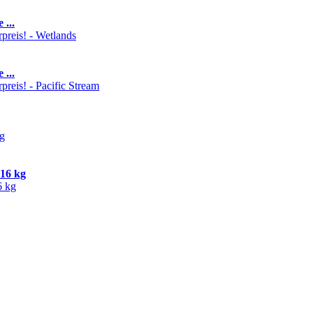
 ...
 ...
16 kg