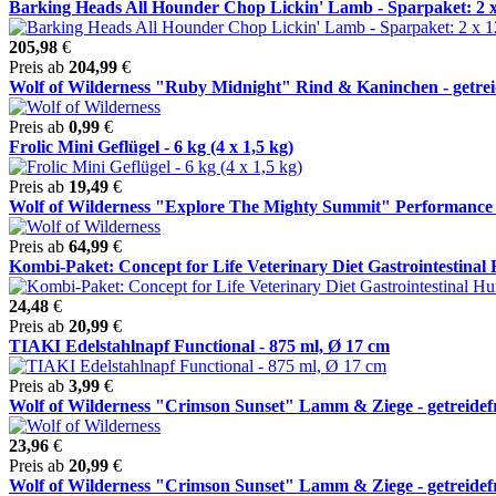
Barking Heads All Hounder Chop Lickin' Lamb - Sparpaket: 2 x 
205,98
€
Preis ab
204,99
€
Wolf of Wilderness "Ruby Midnight" Rind & Kaninchen - getreid
Preis ab
0,99
€
Frolic Mini Geflügel - 6 kg (4 x 1,5 kg)
Preis ab
19,49
€
Wolf of Wilderness "Explore The Mighty Summit" Performance - 
Preis ab
64,99
€
Kombi-Paket: Concept for Life Veterinary Diet Gastrointestinal H
24,48
€
Preis ab
20,99
€
TIAKI Edelstahlnapf Functional - 875 ml, Ø 17 cm
Preis ab
3,99
€
Wolf of Wilderness "Crimson Sunset" Lamm & Ziege - getreidefre
23,96
€
Preis ab
20,99
€
Wolf of Wilderness "Crimson Sunset" Lamm & Ziege - getreidefre