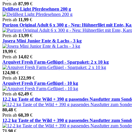
Preis ab
87,99
€
DeliBest Light Pferdesehnen 200 g
Preis ab
11,99
€
Purizon Original Adult 6 x 300 g - Neu: Hühnerfilet mit Ente, Ka 
Preis ab
13,99
€
Josera Mini Junior Ente & Lachs - 3 kg
19,99
€
Preis ab
14,02
€
Arquivet Fresh Farm-Geflügel - Sparpaket: 2 x 10 kg
124,98
€
Preis ab
122,99
€
Arquivet Fresh Farm-Geflügel - 10 kg
Preis ab
62,49
€
12,2 kg Taste of the Wild + 390 g passendes Nassfutter zum Sonde
80,48
€
Preis ab
68,39
€
12,2 kg Taste of the Wild + 390 g passendes Nassfutter zum Sonde
71,98
€