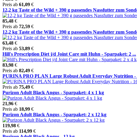
Preis ab
61,09
€
12,2 kg Taste of the Wild + 390 g passendes Nassfutter zum Sonde
85,48
€
Preis ab
72,59
€
12,2 kg Taste of the Wild + 390 g passendes Nassfutter zum Sonde
63,48
€
Preis ab
53,89
€
Hill's Prescription Diet j/d Joint Care mit Huhn - Sparpaket: 2 ...
83,98
€
Preis ab
82,49
€
PURINA PRO PLAN Large Robust Adult Everyday Nutrition - 
Preis ab
75,49
€
Purizon Adult Black Angus - Sparpaket: 4 x 1 kg
21,96
€
Preis ab
18,99
€
Purizon Adult Black Angus - Sparpaket: 2 x 12 kg
119,98
€
Preis ab
114,99
€
Purizon Adult Black Angus - 12 kg