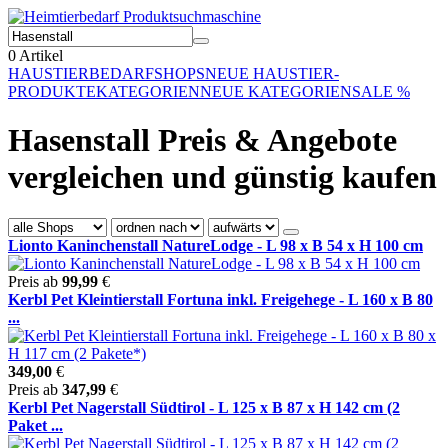
0
Artikel
HAUSTIERBEDARF
SHOPS
NEUE HAUSTIER-
PRODUKTE
KATEGORIEN
NEUE KATEGORIEN
SALE %
Hasenstall Preis & Angebote
vergleichen und günstig kaufen
Lionto Kaninchenstall NatureLodge - L 98 x B 54 x H 100 cm
Preis ab
99,99
€
Kerbl Pet Kleintierstall Fortuna inkl. Freigehege - L 160 x B 80
...
349,00
€
Preis ab
347,99
€
Kerbl Pet Nagerstall Südtirol - L 125 x B 87 x H 142 cm (2
Paket ...