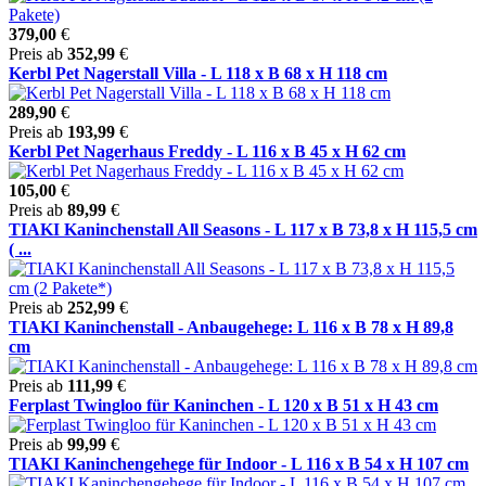
379,00
€
Preis ab
352,99
€
Kerbl Pet Nagerstall Villa - L 118 x B 68 x H 118 cm
289,90
€
Preis ab
193,99
€
Kerbl Pet Nagerhaus Freddy - L 116 x B 45 x H 62 cm
105,00
€
Preis ab
89,99
€
TIAKI Kaninchenstall All Seasons - L 117 x B 73,8 x H 115,5 cm
( ...
Preis ab
252,99
€
TIAKI Kaninchenstall - Anbaugehege: L 116 x B 78 x H 89,8
cm
Preis ab
111,99
€
Ferplast Twingloo für Kaninchen - L 120 x B 51 x H 43 cm
Preis ab
99,99
€
TIAKI Kaninchengehege für Indoor - L 116 x B 54 x H 107 cm