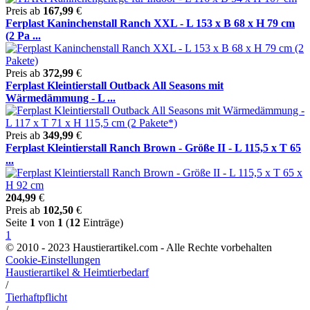
Preis ab
167,99
€
Ferplast Kaninchenstall Ranch XXL - L 153 x B 68 x H 79 cm
(2 Pa ...
Preis ab
372,99
€
Ferplast Kleintierstall Outback All Seasons mit
Wärmedämmung - L ...
Preis ab
349,99
€
Ferplast Kleintierstall Ranch Brown - Größe II - L 115,5 x T 65
...
204,99
€
Preis ab
102,50
€
Seite
1
von
1
(
12
Einträge)
1
© 2010 - 2023 Haustierartikel.com - Alle Rechte vorbehalten
Cookie-Einstellungen
Haustierartikel & Heimtierbedarf
/
Tierhaftpflicht
/