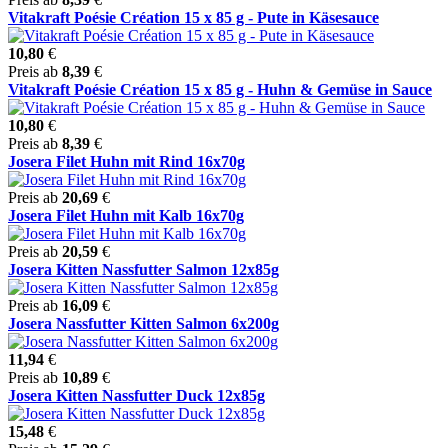
Vitakraft Poésie Création 15 x 85 g - Pute in Käsesauce
10,80
€
Preis ab
8,39
€
Vitakraft Poésie Création 15 x 85 g - Huhn & Gemüse in Sauce
10,80
€
Preis ab
8,39
€
Josera Filet Huhn mit Rind 16x70g
Preis ab
20,69
€
Josera Filet Huhn mit Kalb 16x70g
Preis ab
20,59
€
Josera Kitten Nassfutter Salmon 12x85g
Preis ab
16,09
€
Josera Nassfutter Kitten Salmon 6x200g
11,94
€
Preis ab
10,89
€
Josera Kitten Nassfutter Duck 12x85g
15,48
€