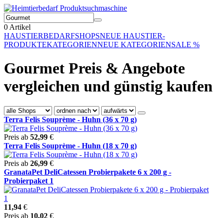
0
Artikel
HAUSTIERBEDARF
SHOPS
NEUE HAUSTIER-
PRODUKTE
KATEGORIEN
NEUE KATEGORIEN
SALE %
Gourmet Preis & Angebote
vergleichen und günstig kaufen
Terra Felis Souprème - Huhn (36 x 70 g)
Preis ab
52,99
€
Terra Felis Souprème - Huhn (18 x 70 g)
Preis ab
26,99
€
GranataPet DeliCatessen Probierpakete 6 x 200 g -
Probierpaket 1
11,94
€
Preis ab
10,02
€