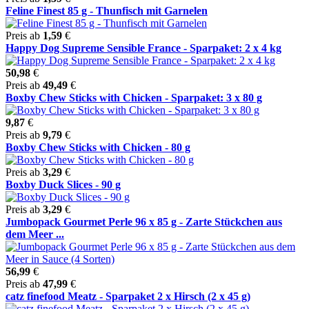
Feline Finest 85 g - Thunfisch mit Garnelen
Preis ab
1,59
€
Happy Dog Supreme Sensible France - Sparpaket: 2 x 4 kg
50,98
€
Preis ab
49,49
€
Boxby Chew Sticks with Chicken - Sparpaket: 3 x 80 g
9,87
€
Preis ab
9,79
€
Boxby Chew Sticks with Chicken - 80 g
Preis ab
3,29
€
Boxby Duck Slices - 90 g
Preis ab
3,29
€
Jumbopack Gourmet Perle 96 x 85 g - Zarte Stückchen aus
dem Meer ...
56,99
€
Preis ab
47,99
€
catz finefood Meatz - Sparpaket 2 x Hirsch (2 x 45 g)