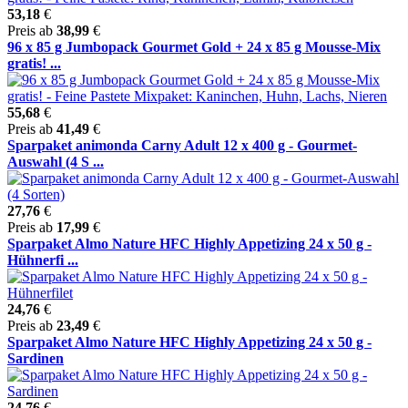
53,18
€
Preis ab
38,99
€
96 x 85 g Jumbopack Gourmet Gold + 24 x 85 g Mousse-Mix
gratis! ...
55,68
€
Preis ab
41,49
€
Sparpaket animonda Carny Adult 12 x 400 g - Gourmet-
Auswahl (4 S ...
27,76
€
Preis ab
17,99
€
Sparpaket Almo Nature HFC Highly Appetizing 24 x 50 g -
Hühnerfi ...
24,76
€
Preis ab
23,49
€
Sparpaket Almo Nature HFC Highly Appetizing 24 x 50 g -
Sardinen
24,76
€