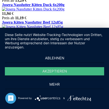
Preis ab
15,29
€
Josera Nassfutter Kitten Duck 6x200g
11,94
€
Preis ab
11,19
€
Josera Kitten Nassfutter Beef 12x85g
Preis ab
15,59
€
Diese Seite nutzt Website-Tracking-Technologien von Dritten,
Josera Nassfutter Kitten Beef 6x200g
um ihre Dienste anzubieten, stetig zu verbessern und
Werbung entsprechend den Interessen der Nutzer
11,94
€
anzuzeigen.
Preis ab
11,19
€
Josera Kitten Nassfutter Turkey 12x85g
ABLEHNEN
15,48
€
Preis ab
15,39
€
Josera Nassfutter Kitten Turkey 6x200g
AKZEPTIEREN
11,94
€
Preis ab
11,49
€
MEHR
Sparpaket Natural Trainer Streifen in Soße 24 x 85 g -
Mixpaket ...
Powered by
&
19,98
€