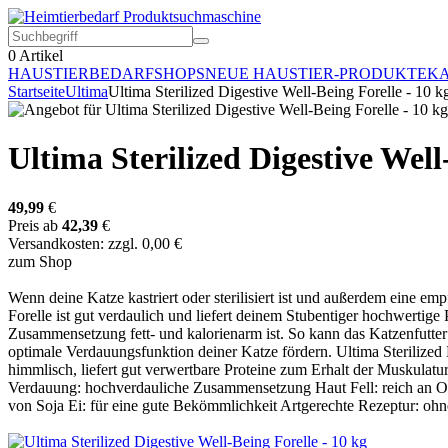
0
Artikel
HAUSTIERBEDARF
SHOPS
NEUE HAUSTIER-PRODUKTE
KA
Startseite
Ultima
Ultima Sterilized Digestive Well-Being Forelle - 10 k
Ultima Sterilized Digestive Well
49,99
€
Preis ab
42,39
€
Versandkosten: zzgl. 0,00 €
zum Shop
Wenn deine Katze kastriert oder sterilisiert ist und außerdem eine em
Forelle ist gut verdaulich und liefert deinem Stubentiger hochwertige 
Zusammensetzung fett- und kalorienarm ist. So kann das Katzenfutte
optimale Verdauungsfunktion deiner Katze fördern. Ultima Sterilized D
himmlisch, liefert gut verwertbare Proteine zum Erhalt der Muskulatu
Verdauung: hochverdauliche Zusammensetzung Haut Fell: reich an Ome
von Soja Ei: für eine gute Bekömmlichkeit Artgerechte Rezeptur: ohn