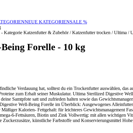
TEGORIEN
NEUE KATEGORIEN
SALE %
g
-Being Forelle - 10 kg
pfindliche Verdauung hat, solltest du ein Trockenfutter auswählen, das a
Proteine zum Erhalt seiner Muskulatur. Ultima Sterilized Digestive Well
r deine Samtpfote satt und zufrieden halten sowie das Gewichtsmanage
igestive Well-Being Forelle im Überblick: Ausgewogenes Alleinfutter für
r Mäßiger Kalorien- Fettgehalt: für leichteres Gewichtsmanagement Fase
ga-6-Fettsäuren, Biotin und Zink Vollwertig: mit allen wichtigen Vi
e Zuckerzusätze, künstliche Farbstoffe und Konservierungsmittel Hohe