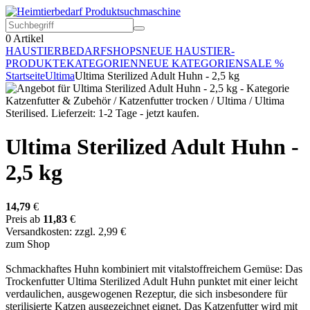
0
Artikel
HAUSTIERBEDARF
SHOPS
NEUE HAUSTIER-
PRODUKTE
KATEGORIEN
NEUE KATEGORIEN
SALE %
Startseite
Ultima
Ultima Sterilized Adult Huhn - 2,5 kg
Ultima Sterilized Adult Huhn -
2,5 kg
14,79
€
Preis ab
11,83
€
Versandkosten: zzgl. 2,99 €
zum Shop
Schmackhaftes Huhn kombiniert mit vitalstoffreichem Gemüse: Das
Trockenfutter Ultima Sterilized Adult Huhn punktet mit einer leicht
verdaulichen, ausgewogenen Rezeptur, die sich insbesondere für
sterilisierte Katzen ausgezeichnet eignet. Das Katzenfutter wird mit