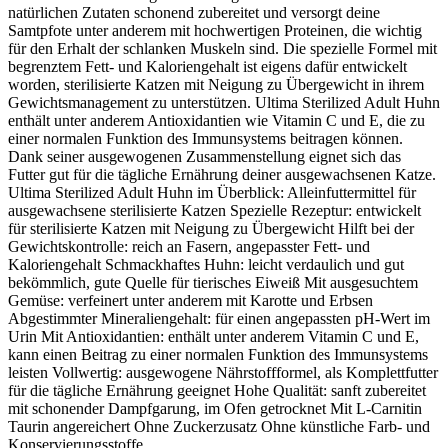
natürlichen Zutaten schonend zubereitet und versorgt deine
Samtpfote unter anderem mit hochwertigen Proteinen, die wichtig
für den Erhalt der schlanken Muskeln sind. Die spezielle Formel mit
begrenztem Fett- und Kaloriengehalt ist eigens dafür entwickelt
worden, sterilisierte Katzen mit Neigung zu Übergewicht in ihrem
Gewichtsmanagement zu unterstützen. Ultima Sterilized Adult Huhn
enthält unter anderem Antioxidantien wie Vitamin C und E, die zu
einer normalen Funktion des Immunsystems beitragen können.
Dank seiner ausgewogenen Zusammenstellung eignet sich das
Futter gut für die tägliche Ernährung deiner ausgewachsenen Katze.
Ultima Sterilized Adult Huhn im Überblick: Alleinfuttermittel für
ausgewachsene sterilisierte Katzen Spezielle Rezeptur: entwickelt
für sterilisierte Katzen mit Neigung zu Übergewicht Hilft bei der
Gewichtskontrolle: reich an Fasern, angepasster Fett- und
Kaloriengehalt Schmackhaftes Huhn: leicht verdaulich und gut
bekömmlich, gute Quelle für tierisches Eiweiß Mit ausgesuchtem
Gemüse: verfeinert unter anderem mit Karotte und Erbsen
Abgestimmter Mineraliengehalt: für einen angepassten pH-Wert im
Urin Mit Antioxidantien: enthält unter anderem Vitamin C und E,
kann einen Beitrag zu einer normalen Funktion des Immunsystems
leisten Vollwertig: ausgewogene Nährstoffformel, als Komplettfutter
für die tägliche Ernährung geeignet Hohe Qualität: sanft zubereitet
mit schonender Dampfgarung, im Ofen getrocknet Mit L-Carnitin
Taurin angereichert Ohne Zuckerzusatz Ohne künstliche Farb- und
Konservierungsstoffe