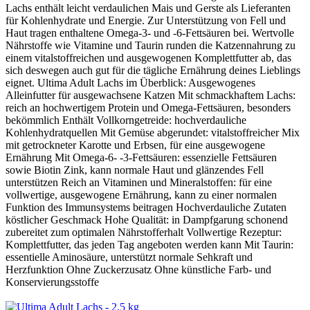
Lachs enthält leicht verdaulichen Mais und Gerste als Lieferanten
für Kohlenhydrate und Energie. Zur Unterstützung von Fell und
Haut tragen enthaltene Omega-3- und -6-Fettsäuren bei. Wertvolle
Nährstoffe wie Vitamine und Taurin runden die Katzennahrung zu
einem vitalstoffreichen und ausgewogenen Komplettfutter ab, das
sich deswegen auch gut für die tägliche Ernährung deines Lieblings
eignet. Ultima Adult Lachs im Überblick: Ausgewogenes
Alleinfutter für ausgewachsene Katzen Mit schmackhaftem Lachs:
reich an hochwertigem Protein und Omega-Fettsäuren, besonders
bekömmlich Enthält Vollkorngetreide: hochverdauliche
Kohlenhydratquellen Mit Gemüse abgerundet: vitalstoffreicher Mix
mit getrockneter Karotte und Erbsen, für eine ausgewogene
Ernährung Mit Omega-6- -3-Fettsäuren: essenzielle Fettsäuren
sowie Biotin Zink, kann normale Haut und glänzendes Fell
unterstützen Reich an Vitaminen und Mineralstoffen: für eine
vollwertige, ausgewogene Ernährung, kann zu einer normalen
Funktion des Immunsystems beitragen Hochverdauliche Zutaten
köstlicher Geschmack Hohe Qualität: in Dampfgarung schonend
zubereitet zum optimalen Nährstofferhalt Vollwertige Rezeptur:
Komplettfutter, das jeden Tag angeboten werden kann Mit Taurin:
essentielle Aminosäure, unterstützt normale Sehkraft und
Herzfunktion Ohne Zuckerzusatz Ohne künstliche Farb- und
Konservierungsstoffe