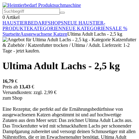
0
Artikel
HAUSTIERBEDARF
SHOPS
NEUE HAUSTIER-
PRODUKTE
KATEGORIEN
NEUE KATEGORIEN
SALE %
Startseite
Ausgewachsene Katzen
Ultima Adult Lachs - 2,5 kg
Ultima Adult Lachs - 2,5 kg
16,79
€
Preis ab
13,43
€
Versandkosten: zzgl. 2,99 €
zum Shop
Eine Rezeptur, die perfekt auf die Ernährungsbedürfnisse von
ausgewachsenen Katzen abgestimmt ist und auf hochwertige
Zutaten aus dem Meer setzt: Das zeichnet Ultima Adult Lachs aus.
Das Trockenfutter wird mit schmackhaftem Lachs per schonender
Dampfgarung zubereitet und versorgt deinen Schmusetiger mit allen
Nährstoffen, die er im Erwachsenenalter benötigt. Ultima Adult