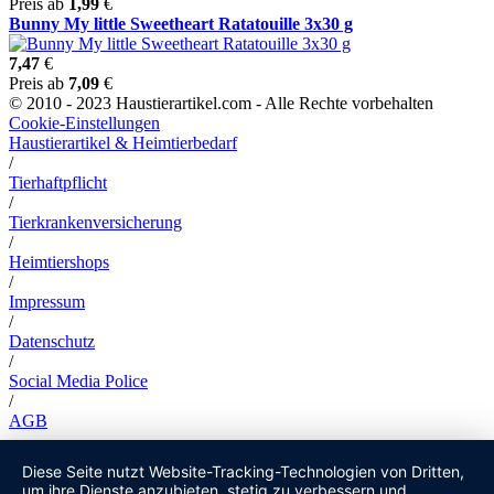
Preis ab
1,99
€
Bunny My little Sweetheart Ratatouille 3x30 g
7,47
€
Preis ab
7,09
€
© 2010 - 2023 Haustierartikel.com - Alle Rechte vorbehalten
Cookie-Einstellungen
Haustierartikel & Heimtierbedarf
/
Tierhaftpflicht
/
Tierkrankenversicherung
/
Heimtiershops
/
Impressum
/
Datenschutz
/
Social Media Police
/
AGB
Diese Seite nutzt Website-Tracking-Technologien von Dritten,
um ihre Dienste anzubieten, stetig zu verbessern und