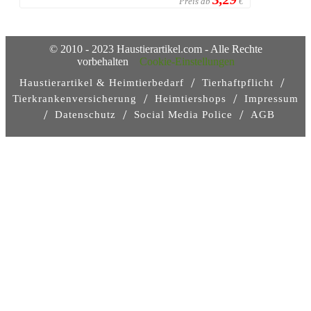
Preis ab
€
© 2010 - 2023 Haustierartikel.com - Alle Rechte
vorbehalten
Cookie-Einstellungen
/
/
Haustierartikel & Heimtierbedarf
Tierhaftpflicht
/
/
Tierkrankenversicherung
Heimtiershops
Impressum
/
/
/
Datenschutz
Social Media Police
AGB