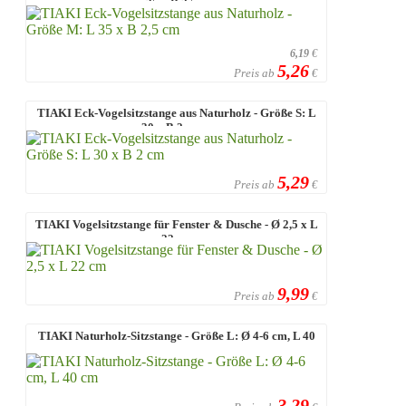
35 x B 2,5 ...
6,19
€
5,26
Preis ab
€
TIAKI Eck-Vogelsitzstange aus Naturholz - Größe S: L
30 x B 2 cm ...
5,29
Preis ab
€
TIAKI Vogelsitzstange für Fenster & Dusche - Ø 2,5 x L
22 cm
9,99
Preis ab
€
TIAKI Naturholz-Sitzstange - Größe L: Ø 4-6 cm, L 40
cm
3,29