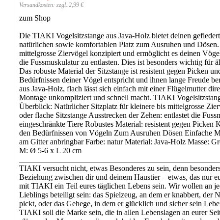
Versandkosten: zzgl. 2,99 €
zum Shop
Die TIAKI Vogelsitzstange aus Java-Holz bietet deinen gefiede
natürlichen sowie komfortablen Platz zum Ausruhen und Dösen. Sie
mittelgrosse Ziervögel konzipiert und ermöglicht es deinen Vöge
die Fussmuskulatur zu entlasten. Dies ist besonders wichtig für ä
Das robuste Material der Sitzstange ist resistent gegen Picken u
Bedürfnissen deiner Vögel entspricht und ihnen lange Freude be
aus Java-Holz, flach lässt sich einfach mit einer Flügelmutter dir
Montage unkompliziert und schnell macht. TIAKI Vogelsitzstang
Überblick: Natürlicher Sitzplatz für kleinere bis mittelgrosse Zier
oder flache Sitzstange Ausstrecken der Zehen: entlastet die Fussm
eingeschränkte Tiere Robustes Material: resistent gegen Picken
den Bedürfnissen von Vögeln Zum Ausruhen Dösen Einfache Mon
am Gitter anbringbar Farbe: natur Material: Java-Holz Masse: G
M: Ø 5-6 x L 20 cm
___________________________________________________
TIAKI versucht nicht, etwas Besonderes zu sein, denn besonders 
Beziehung zwischen dir und deinem Haustier – etwas, das nur e
mit TIAKI ein Teil eures täglichen Lebens sein. Wir wollen an
Lieblings beteiligt sein: das Spielzeug, an dem er knabbert, der 
pickt, oder das Gehege, in dem er glücklich und sicher sein Leben
TIAKI soll die Marke sein, die in allen Lebenslagen an eurer Sei