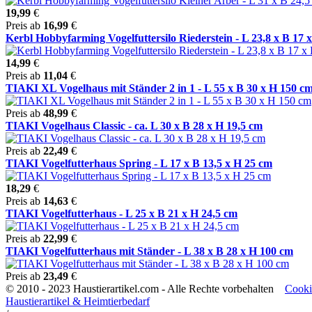
19,99
€
Preis ab
16,99
€
Kerbl Hobbyfarming Vogelfuttersilo Riederstein - L 23,8 x B 17 x 
14,99
€
Preis ab
11,04
€
TIAKI XL Vogelhaus mit Ständer 2 in 1 - L 55 x B 30 x H 150 c
Preis ab
48,99
€
TIAKI Vogelhaus Classic - ca. L 30 x B 28 x H 19,5 cm
Preis ab
22,49
€
TIAKI Vogelfutterhaus Spring - L 17 x B 13,5 x H 25 cm
18,29
€
Preis ab
14,63
€
TIAKI Vogelfutterhaus - L 25 x B 21 x H 24,5 cm
Preis ab
22,99
€
TIAKI Vogelfutterhaus mit Ständer - L 38 x B 28 x H 100 cm
Preis ab
23,49
€
© 2010 - 2023 Haustierartikel.com - Alle Rechte vorbehalten
Cooki
Haustierartikel & Heimtierbedarf