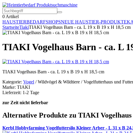
0
Artikel
HAUSTIERBEDARF
SHOPS
NEUE HAUSTIER-PRODUKTE
KA
Startseite
Tiaki
TIAKI Vogelhaus Barn - ca. L 19 x B 19 x H 18,5 cm
TIAKI Vogelhaus Barn - ca. L 1
TIAKI Vogelhaus Barn - ca. L 19 x B 19 x H 18,5 cm
Kategorie:
Vogel
/ Wildvögel & Wildtiere / Vogelfutterhaus und Futter
Marke: TIAKI
Lieferzeit: 1-2 Tage
zur Zeit nicht lieferbar
Alternative Produkte zu TIAKI Vogelhaus B
Kerbl Hobbyfarming Vogelfuttersilo Kleiner Arber - L 31 x B 24,5