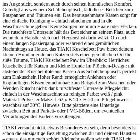
ins Auge sticht, sondern auch durch seinen himmlischen Komfort.
Gefertigt aus weichem Schäfchenplüsch, lädt dieses Bettchen zum
Entspannen und Träumen ein. Das herausnehmbare Kissen sorgt für
eine einfache Reinigung – einfach abnehmen und in die
Waschmaschine geben! Keine Sorgen mehr um Haare oder Flecken.
Die rutschfeste Unterseite hält das Bett sicher an seinem Platz, auch
wenn dein Haustier sich nach Herzenslust darin wälzt. Ob nach
einem langen Spaziergang oder während eines gemütlichen
Nachmittags zu Hause, das TIAKI Kuschelbett Paw bietet deinem
kleinen Hund oder deinen Katzen stets einen gemütlichen Ort für
süße Träume. TIAKI Kuschelbett Paw im Überblick: Herrliches
Kuschelbett für Katzen und kleine Hunde Im Pfötchen-Design: mit
abstehender Kuschelpfote aus Kissen Aus Schäfchenplüsch: perfekt
zum Einkuscheln Hoher Rand: ermöglicht Anlehnen oder
Kopfauflegen Kissen entnehmbar: zum Beispiel zum Waschen oder
Wenden Rutscht nicht: dank rutschfester Unterseite Pflegeleicht:
einfach in der Waschmaschine zu reinigen Farbe: weiß / pink
Material: Polyester Maße: L 62 x B 50 x H 20 cm Pflegehinweis:
waschbar auf 30°C. Hinweis: Bitte platziere eine Unterlage
zwischen Bett und Parkett- oder PVC-Böden, um eventuellen
Verfärbungen des Bodens vorzubeugen.
_______________________________________________________
TIAKI versucht nicht, etwas Besonderes zu sein, denn besonders ist
schon die einzigartige Beziehung zwischen dir und deinem Haustier
– etwas, das nur euch gehört. Vielmehr wollen wir mit TIAKI ein