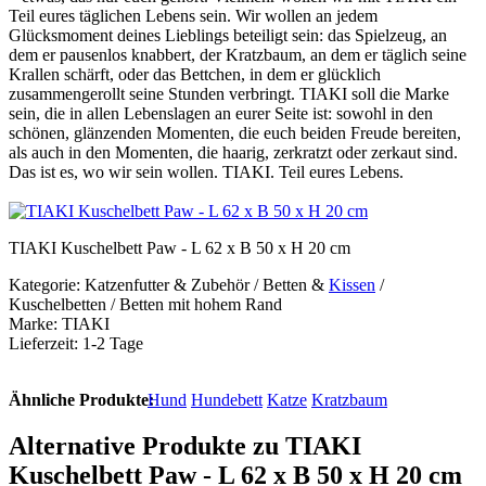
Teil eures täglichen Lebens sein. Wir wollen an jedem
Glücksmoment deines Lieblings beteiligt sein: das Spielzeug, an
dem er pausenlos knabbert, der Kratzbaum, an dem er täglich seine
Krallen schärft, oder das Bettchen, in dem er glücklich
zusammengerollt seine Stunden verbringt. TIAKI soll die Marke
sein, die in allen Lebenslagen an eurer Seite ist: sowohl in den
schönen, glänzenden Momenten, die euch beiden Freude bereiten,
als auch in den Momenten, die haarig, zerkratzt oder zerkaut sind.
Das ist es, wo wir sein wollen. TIAKI. Teil eures Lebens.
TIAKI Kuschelbett Paw - L 62 x B 50 x H 20 cm
Kategorie: Katzenfutter & Zubehör / Betten &
Kissen
/
Kuschelbetten / Betten mit hohem Rand
Marke: TIAKI
Lieferzeit: 1-2 Tage
Ähnliche Produkte:
Hund
Hundebett
Katze
Kratzbaum
Alternative Produkte zu TIAKI
Kuschelbett Paw - L 62 x B 50 x H 20 cm