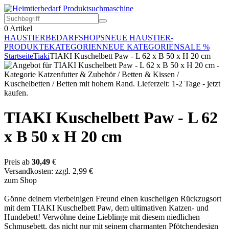
0
Artikel
HAUSTIERBEDARF
SHOPS
NEUE HAUSTIER-
PRODUKTE
KATEGORIEN
NEUE KATEGORIEN
SALE %
Startseite
Tiaki
TIAKI Kuschelbett Paw - L 62 x B 50 x H 20 cm
TIAKI Kuschelbett Paw - L 62
x B 50 x H 20 cm
Preis ab
30,49
€
Versandkosten: zzgl. 2,99 €
zum Shop
Gönne deinem vierbeinigen Freund einen kuscheligen Rückzugsort
mit dem TIAKI Kuschelbett Paw, dem ultimativen Katzen- und
Hundebett! Verwöhne deine Lieblinge mit diesem niedlichen
Schmusebett, das nicht nur mit seinem charmanten Pfötchendesign