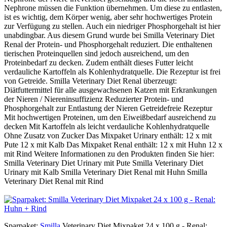
Nephrone müssen die Funktion übernehmen. Um diese zu entlasten,
ist es wichtig, dem Körper wenig, aber sehr hochwertiges Protein
zur Verfügung zu stellen. Auch ein niedriger Phosphorgehalt ist hier
unabdingbar. Aus diesem Grund wurde bei Smilla Veterinary Diet
Renal der Protein- und Phosphorgehalt reduziert. Die enthaltenen
tierischen Proteinquellen sind jedoch ausreichend, um den
Proteinbedarf zu decken. Zudem enthält dieses Futter leicht
verdauliche Kartoffeln als Kohlenhydratquelle. Die Rezeptur ist frei
von Getreide. Smilla Veterinary Diet Renal überzeugt:
Diätfuttermittel für alle ausgewachsenen Katzen mit Erkrankungen
der Nieren / Niereninsuffizienz Reduzierter Protein- und
Phosphorgehalt zur Entlastung der Nieren Getreidefreie Rezeptur
Mit hochwertigen Proteinen, um den Eiweißbedarf ausreichend zu
decken Mit Kartoffeln als leicht verdauliche Kohlenhydratquelle
Ohne Zusatz von Zucker Das Mixpaket Urinary enthält: 12 x mit
Pute 12 x mit Kalb Das Mixpaket Renal enthält: 12 x mit Huhn 12 x
mit Rind Weitere Informationen zu den Produkten finden Sie hier:
Smilla Veterinary Diet Urinary mit Pute Smilla Veterinary Diet
Urinary mit Kalb Smilla Veterinary Diet Renal mit Huhn Smilla
Veterinary Diet Renal mit Rind
Sparpaket:
Smilla
Veterinary Diet Mixpaket 24 x 100 g - Renal: