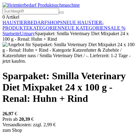
0
Artikel
HAUSTIERBEDARF
SHOPS
NEUE HAUSTIER-
PRODUKTE
KATEGORIEN
NEUE KATEGORIEN
SALE %
Startseite
Urinary
Sparpaket: Smilla Veterinary Diet Mixpaket 24 x
100 g - Renal: Huhn + Rind
Sparpaket: Smilla Veterinary
Diet Mixpaket 24 x 100 g -
Renal: Huhn + Rind
26,97
€
Preis ab
20,39
€
Versandkosten: zzgl. 2,99 €
zum Shop