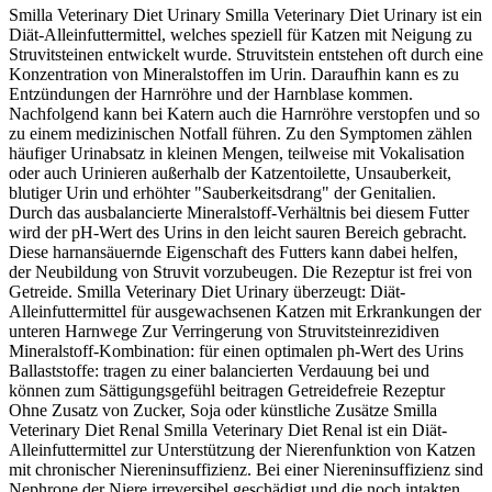
Smilla Veterinary Diet Urinary Smilla Veterinary Diet Urinary ist ein
Diät-Alleinfuttermittel, welches speziell für Katzen mit Neigung zu
Struvitsteinen entwickelt wurde. Struvitstein entstehen oft durch eine
Konzentration von Mineralstoffen im Urin. Daraufhin kann es zu
Entzündungen der Harnröhre und der Harnblase kommen.
Nachfolgend kann bei Katern auch die Harnröhre verstopfen und so
zu einem medizinischen Notfall führen. Zu den Symptomen zählen
häufiger Urinabsatz in kleinen Mengen, teilweise mit Vokalisation
oder auch Urinieren außerhalb der Katzentoilette, Unsauberkeit,
blutiger Urin und erhöhter "Sauberkeitsdrang" der Genitalien.
Durch das ausbalancierte Mineralstoff-Verhältnis bei diesem Futter
wird der pH-Wert des Urins in den leicht sauren Bereich gebracht.
Diese harnansäuernde Eigenschaft des Futters kann dabei helfen,
der Neubildung von Struvit vorzubeugen. Die Rezeptur ist frei von
Getreide. Smilla Veterinary Diet Urinary überzeugt: Diät-
Alleinfuttermittel für ausgewachsenen Katzen mit Erkrankungen der
unteren Harnwege Zur Verringerung von Struvitsteinrezidiven
Mineralstoff-Kombination: für einen optimalen ph-Wert des Urins
Ballaststoffe: tragen zu einer balancierten Verdauung bei und
können zum Sättigungsgefühl beitragen Getreidefreie Rezeptur
Ohne Zusatz von Zucker, Soja oder künstliche Zusätze Smilla
Veterinary Diet Renal Smilla Veterinary Diet Renal ist ein Diät-
Alleinfuttermittel zur Unterstützung der Nierenfunktion von Katzen
mit chronischer Niereninsuffizienz. Bei einer Niereninsuffizienz sind
Nephrone der Niere irreversibel geschädigt und die noch intakten