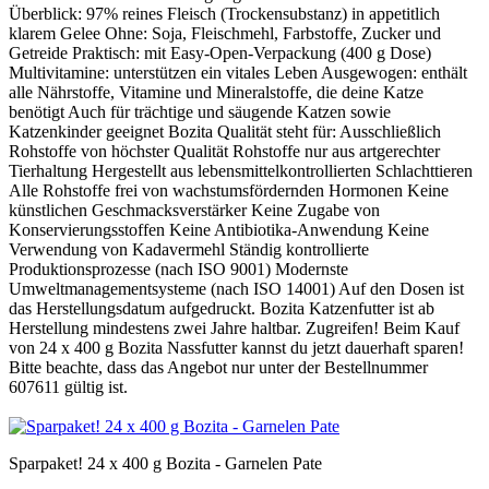
Überblick: 97% reines Fleisch (Trockensubstanz) in appetitlich
klarem Gelee Ohne: Soja, Fleischmehl, Farbstoffe, Zucker und
Getreide Praktisch: mit Easy-Open-Verpackung (400 g Dose)
Multivitamine: unterstützen ein vitales Leben Ausgewogen: enthält
alle Nährstoffe, Vitamine und Mineralstoffe, die deine Katze
benötigt Auch für trächtige und säugende Katzen sowie
Katzenkinder geeignet Bozita Qualität steht für: Ausschließlich
Rohstoffe von höchster Qualität Rohstoffe nur aus artgerechter
Tierhaltung Hergestellt aus lebensmittelkontrollierten Schlachttieren
Alle Rohstoffe frei von wachstumsfördernden Hormonen Keine
künstlichen Geschmacksverstärker Keine Zugabe von
Konservierungsstoffen Keine Antibiotika-Anwendung Keine
Verwendung von Kadavermehl Ständig kontrollierte
Produktionsprozesse (nach ISO 9001) Modernste
Umweltmanagementsysteme (nach ISO 14001) Auf den Dosen ist
das Herstellungsdatum aufgedruckt. Bozita Katzenfutter ist ab
Herstellung mindestens zwei Jahre haltbar. Zugreifen! Beim Kauf
von 24 x 400 g Bozita Nassfutter kannst du jetzt dauerhaft sparen!
Bitte beachte, dass das Angebot nur unter der Bestellnummer
607611 gültig ist.
Sparpaket! 24 x 400 g Bozita - Garnelen Pate