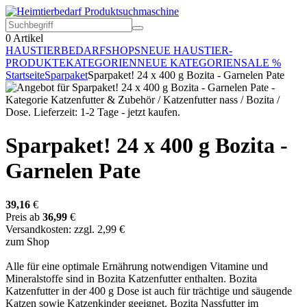
0
Artikel
HAUSTIERBEDARF
SHOPS
NEUE HAUSTIER-
PRODUKTE
KATEGORIEN
NEUE KATEGORIEN
SALE %
Startseite
Sparpaket
Sparpaket! 24 x 400 g Bozita - Garnelen Pate
Sparpaket! 24 x 400 g Bozita -
Garnelen Pate
39,16
€
Preis ab
36,99
€
Versandkosten: zzgl. 2,99 €
zum Shop
Alle für eine optimale Ernährung notwendigen Vitamine und
Mineralstoffe sind in Bozita Katzenfutter enthalten. Bozita
Katzenfutter in der 400 g Dose ist auch für trächtige und säugende
Katzen sowie Katzenkinder geeignet. Bozita Nassfutter im