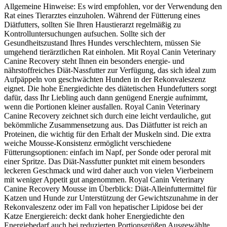
Allgemeine Hinweise: Es wird empfohlen, vor der Verwendung den
Rat eines Tierarztes einzuholen. Während der Fütterung eines
Diätfutters, sollten Sie Ihren Haustierarzt regelmäßig zu
Kontrolluntersuchungen aufsuchen. Sollte sich der
Gesundheitszustand Ihres Hundes verschlechtern, müssen Sie
umgehend tierärztlichen Rat einholen. Mit Royal Canin Veterinary
Canine Recovery steht Ihnen ein besonders energie- und
nährstoffreiches Diät-Nassfutter zur Verfügung, das sich ideal zum
Aufpäppeln von geschwächten Hunden in der Rekonvaleszenz
eignet. Die hohe Energiedichte des diätetischen Hundefutters sorgt
dafür, dass Ihr Liebling auch dann genügend Energie aufnimmt,
wenn die Portionen kleiner ausfallen. Royal Canin Veterinary
Canine Recovery zeichnet sich durch eine leicht verdauliche, gut
bekömmliche Zusammensetzung aus. Das Diätfutter ist reich an
Proteinen, die wichtig für den Erhalt der Muskeln sind. Die extra
weiche Mousse-Konsistenz ermöglicht verschiedene
Fütterungsoptionen: einfach im Napf, per Sonde oder peroral mit
einer Spritze. Das Diät-Nassfutter punktet mit einem besonders
leckeren Geschmack und wird daher auch von vielen Vierbeinern
mit weniger Appetit gut angenommen. Royal Canin Veterinary
Canine Recovery Mousse im Überblick: Diät-Alleinfuttermittel für
Katzen und Hunde zur Unterstützung der Gewichtszunahme in der
Rekonvaleszenz oder im Fall von hepatischer Lipidose bei der
Katze Energiereich: deckt dank hoher Energiedichte den
Energiebedarf auch bei reduzierten Portionsgrößen Ausgewählte