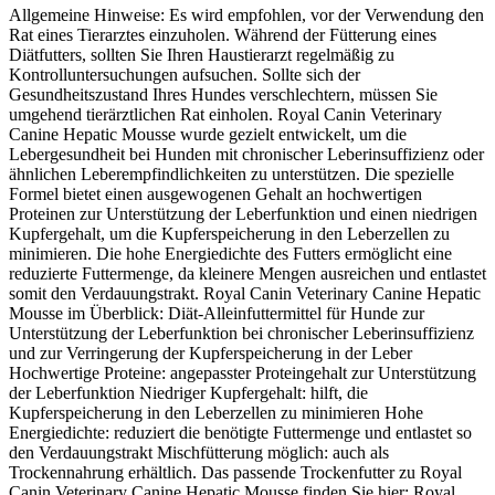
Allgemeine Hinweise: Es wird empfohlen, vor der Verwendung den
Rat eines Tierarztes einzuholen. Während der Fütterung eines
Diätfutters, sollten Sie Ihren Haustierarzt regelmäßig zu
Kontrolluntersuchungen aufsuchen. Sollte sich der
Gesundheitszustand Ihres Hundes verschlechtern, müssen Sie
umgehend tierärztlichen Rat einholen. Royal Canin Veterinary
Canine Hepatic Mousse wurde gezielt entwickelt, um die
Lebergesundheit bei Hunden mit chronischer Leberinsuffizienz oder
ähnlichen Leberempfindlichkeiten zu unterstützen. Die spezielle
Formel bietet einen ausgewogenen Gehalt an hochwertigen
Proteinen zur Unterstützung der Leberfunktion und einen niedrigen
Kupfergehalt, um die Kupferspeicherung in den Leberzellen zu
minimieren. Die hohe Energiedichte des Futters ermöglicht eine
reduzierte Futtermenge, da kleinere Mengen ausreichen und entlastet
somit den Verdauungstrakt. Royal Canin Veterinary Canine Hepatic
Mousse im Überblick: Diät-Alleinfuttermittel für Hunde zur
Unterstützung der Leberfunktion bei chronischer Leberinsuffizienz
und zur Verringerung der Kupferspeicherung in der Leber
Hochwertige Proteine: angepasster Proteingehalt zur Unterstützung
der Leberfunktion Niedriger Kupfergehalt: hilft, die
Kupferspeicherung in den Leberzellen zu minimieren Hohe
Energiedichte: reduziert die benötigte Futtermenge und entlastet so
den Verdauungstrakt Mischfütterung möglich: auch als
Trockennahrung erhältlich. Das passende Trockenfutter zu Royal
Canin Veterinary Canine Hepatic Mousse finden Sie hier: Royal