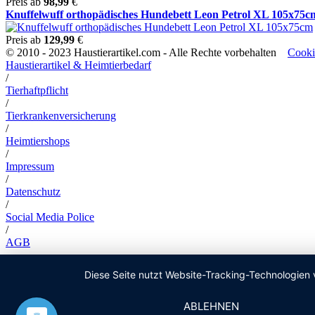
Preis ab
98,99
€
Knuffelwuff orthopädisches Hundebett Leon Petrol XL 105x75c
Preis ab
129,99
€
© 2010 - 2023 Haustierartikel.com - Alle Rechte vorbehalten
Cooki
Haustierartikel & Heimtierbedarf
/
Tierhaftpflicht
/
Tierkrankenversicherung
/
Heimtiershops
/
Impressum
/
Datenschutz
/
Social Media Police
/
AGB
Diese Seite nutzt Website-Tracking-Technologien 
ABLEHNEN