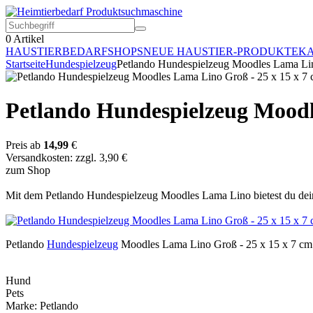
0
Artikel
HAUSTIERBEDARF
SHOPS
NEUE HAUSTIER-PRODUKTE
KA
Startseite
Hundespielzeug
Petlando Hundespielzeug Moodles Lama Lin
Petlando Hundespielzeug Moodl
Preis ab
14,99
€
Versandkosten: zzgl. 3,90 €
zum Shop
Mit dem Petlando Hundespielzeug Moodles Lama Lino bietest du dein
Petlando
Hundespielzeug
Moodles Lama Lino Groß - 25 x 15 x 7 cm
Hund
Pets
Marke: Petlando