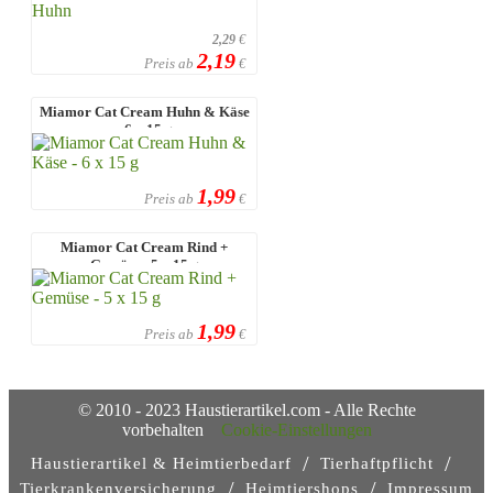
2,29
€
2,19
Preis ab
€
Miamor Cat Cream Huhn & Käse
- 6 x 15 g
1,99
Preis ab
€
Miamor Cat Cream Rind +
Gemüse - 5 x 15 g
1,99
Preis ab
€
© 2010 - 2023 Haustierartikel.com - Alle Rechte
vorbehalten
Cookie-Einstellungen
/
/
Haustierartikel & Heimtierbedarf
Tierhaftpflicht
/
/
Tierkrankenversicherung
Heimtiershops
Impressum