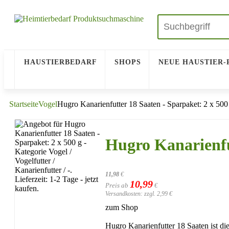
HAUSTIERBEDARF
SHOPS
NEUE HAUSTIER
Startseite
Vogel
Hugro Kanarienfutter 18 Saaten - Sparpaket: 2 x 500
Hugro Kanarienfut
11,98
€
10,99
Preis ab
€
Versandkosten: zzgl. 2,99 €
zum Shop
Hugro Kanarienfutter 18 Saaten ist di