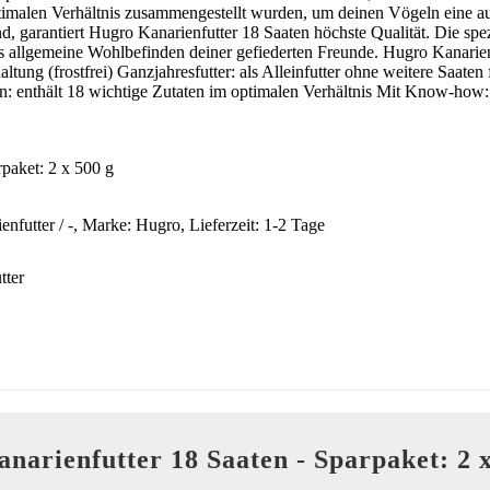
optimalen Verhältnis zusammengestellt wurden, um deinen Vögeln eine 
nd, garantiert Hugro Kanarienfutter 18 Saaten höchste Qualität. Die sp
 allgemeine Wohlbefinden deiner gefiederten Freunde. Hugro Kanarien
tung (frostfrei) Ganzjahresfutter: als Alleinfutter ohne weitere Saate
nthält 18 wichtige Zutaten im optimalen Verhältnis Mit Know-how: vo
paket: 2 x 500 g
ienfutter / -, Marke: Hugro, Lieferzeit: 1-2 Tage
tter
narienfutter 18 Saaten - Sparpaket: 2 x