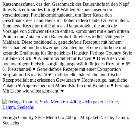
Katzennassfutter, das den Geschmack des Bauernhofs in den Napf
Ihres Katzenfreundes bringt ♥️ Wählen Sie aus unseren drei
verschiedenen Proteinkombinationen, um Ihrer Katze den
Geschmack des Landlebens mit hohem Fleischanteil zu vermitteln.
Eine neue Rezeptur mit Huhn als Hauptprotein, die auch die
Vorzüge von Schweinefleisch enthält, kombiniert mit einem dritten
Protein und Zutaten vom Bauernhof für eine wirklich sättigende
Mahlzeit. Diese traditionelle, getreidefreie Rezeptur mit hohem
Fleischanteil und hochwertigen Zutaten bietet eine natürliche und
gesunde Ernährung für Ihr geliebtes Haustier. Feringa Country Style
auf einen Blick: ♥️ Alleinfuttermittel für Katzen ♥️ Drei Arten von
hochwertigem Fleisch, sorgfältig ausgewählt für jedes Rezept. ♥️ 65
% Fleischanteil ♥️ Getreidefreie Rezepte mit einer Extraportion
Sorgfalt und Kreativität ♥️ Traditionelle, bäuerliche und frische
Rezeptvielfalt mit erlesenen Gewürzen ♥️ Hochwertige, natürliche
Zutaten ♥️ Angereichert mit Mineralstoffen und Kräutern ♥️ Feringa -
Mit Liebe wie selbst gemacht! ♥️
Feringa Country Style Menü 6 x 400 g - Mixpaket 2: Ente, Lamm,
Seelachs