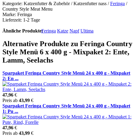
Kategorie: Katzenfutter & Zubehör / Katzenfutter nass /
Feringa
/
Country Style Meat Menu
Marke: Feringa
Lieferzeit: 1-2 Tage
Ähnliche Produkte:
Feringa
Katze
Napf
Ultima
Alternative Produkte zu Feringa Country
Style Menü 6 x 400 g - Mixpaket 2: Ente,
Lamm, Seelachs
Sparpaket Feringa Country Style Menü 24 x 400 g - Mixpaket
2: En ...
47,96
€
Preis ab
43,99
€
Sparpaket Feringa Country Style Menü 24 x 400 g - Mixpaket
1: Pu ...
47,96
€
Preis ab
43,99
€