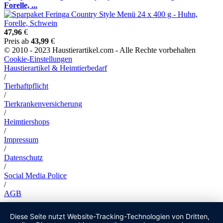
Forelle, ...
47,96
€
Preis ab
43,99
€
© 2010 - 2023 Haustierartikel.com - Alle Rechte vorbehalten
Cookie-Einstellungen
Haustierartikel & Heimtierbedarf
/
Tierhaftpflicht
/
Tierkrankenversicherung
/
Heimtiershops
/
Impressum
/
Datenschutz
/
Social Media Police
/
AGB
Diese Seite nutzt Website-Tracking-Technologien von Dritten,