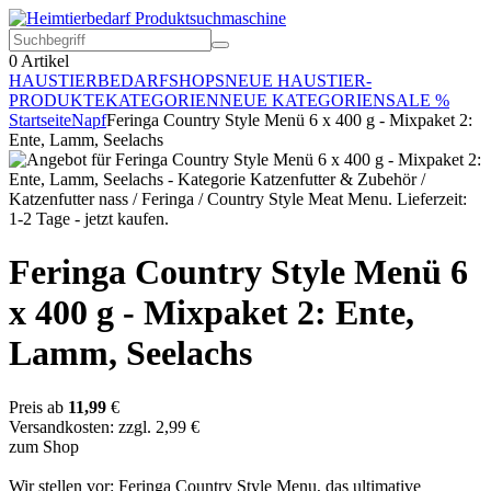
0
Artikel
HAUSTIERBEDARF
SHOPS
NEUE HAUSTIER-
PRODUKTE
KATEGORIEN
NEUE KATEGORIEN
SALE %
Startseite
Napf
Feringa Country Style Menü 6 x 400 g - Mixpaket 2:
Ente, Lamm, Seelachs
Feringa Country Style Menü 6
x 400 g - Mixpaket 2: Ente,
Lamm, Seelachs
Preis ab
11,99
€
Versandkosten: zzgl. 2,99 €
zum Shop
Wir stellen vor: Feringa Country Style Menu, das ultimative