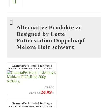
Alternative Produkte zu
Designed by Lotte
Futterstation Doppelnapf
Melora Holz schwarz
GranataPet Hund - Liebling´s
Mahlzeit PUR Rind 800g 6x800 g
26,34
€
24,99
Preis ab
€
GranataPet Hund - Liebling´s
Mahlzeit PUR Wild 800g 6x800 g