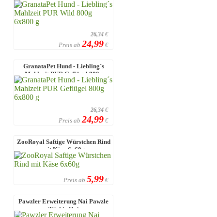
26,34
€
24,99
Preis ab
€
GranataPet Hund - Liebling´s
Mahlzeit PUR Geflügel 800g
6x800 g ...
26,34
€
24,99
Preis ab
€
ZooRoyal Saftige Würstchen Rind
mit Käse 6x60g
5,99
Preis ab
€
Pawzler Erweiterung Nai Pawzle
Türkis (2x)