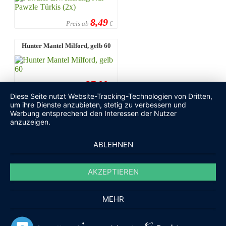
8,49
Preis ab
€
Hunter Mantel Milford, gelb 60
37,99
Preis ab
€
Diese Seite nutzt Website-Tracking-Technologien von Dritten,
um ihre Dienste anzubieten, stetig zu verbessern und
Hunter Mantel Milford, gelb 55
Werbung entsprechend den Interessen der Nutzer
anzuzeigen.
ABLEHNEN
35,99
Preis ab
€
AKZEPTIEREN
© 2010 - 2023 Haustierartikel.com - Alle Rechte
vorbehalten
Cookie-Einstellungen
MEHR
/
/
Haustierartikel & Heimtierbedarf
Tierhaftpflicht
/
/
Tierkrankenversicherung
Heimtiershops
Impressum