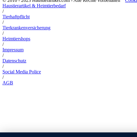
© 2010 - 2023 Haustierartikel.com - Alle Rechte vorbehalten
Cooki
Haustierartikel & Heimtierbedarf
/
Tierhaftpflicht
/
Tierkrankenversicherung
/
Heimtiershops
/
Impressum
/
Datenschutz
/
Social Media Police
/
AGB