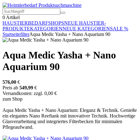
0
Artikel
HAUSTIERBEDARF
SHOPS
NEUE HAUSTIER-
PRODUKTE
KATEGORIEN
NEUE KATEGORIEN
SALE %
Startseite
filter
Aqua Medic Yasha + Nano Aquarium 90
Aqua Medic Yasha + Nano
Aquarium 90
576,00
€
Preis ab
549,99
€
Versandkosten: zzgl. 0,00 €
zum Shop
Aqua Medic Yasha + Nano Aquarium: Eleganz & Technik. Genieße
ein elegantes Nano Reeftank mit innovativer Technik. Hochwertige
Glasverarbeitung und integriertes Filterbecken für minimalen
Pflegeaufwand.